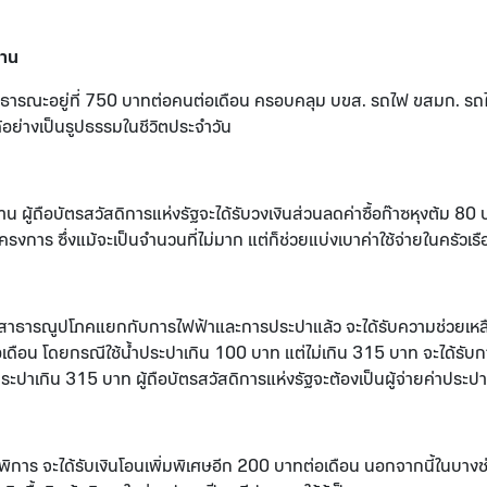
ฐาน
าธารณะอยู่ที่ 750 บาทต่อคนต่อเดือน ครอบคลุม บขส. รถไฟ ขสมก. รถ
ด้อย่างเป็นรูปธรรมในชีวิตประจำวัน
บ้าน ผู้ถือบัตรสวัสดิการแห่งรัฐจะได้รับวงเงินส่วนลดค่าซื้อก๊าซหุงต้ม 
่วมโครงการ ซึ่งแม้จะเป็นจำนวนที่ไม่มาก แต่ก็ช่วยแบ่งเบาค่าใช้จ่ายในครัวเรื
ิ์ค่าสาธารณูปโภคแยกกับการไฟฟ้าและการประปาแล้ว จะได้รับความช่วยเหล
เดือน โดยกรณีใช้น้ำประปาเกิน 100 บาท แต่ไม่เกิน 315 บาท จะได้รั
ระปาเกิน 315 บาท ผู้ถือบัตรสวัสดิการแห่งรัฐจะต้องเป็นผู้จ่ายค่าประป
นพิการ จะได้รับเงินโอนเพิ่มพิเศษอีก 200 บาทต่อเดือน นอกจากนี้ในบา