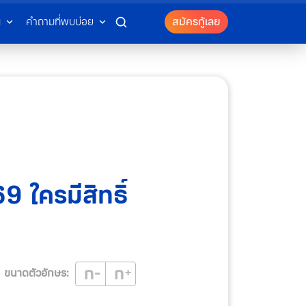
น
คำถามที่พบบ่อย
สมัครกู้เลย
9 ใครมีสิทธิ์
ก
ก
ขนาดตัวอักษร: