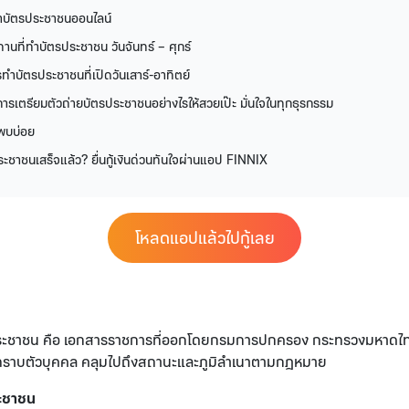
ำบัตรประชาชนออนไลน์
านที่ทำบัตรประชาชน วันจันทร์ – ศุกร์
รทำบัตรประชาชนที่เปิดวันเสาร์-อาทิตย์
การเตรียมตัวถ่ายบัตรประชาชนอย่างไรให้สวยเป๊ะ มั่นใจในทุกธุรกรรม
พบบ่อย
ะชาชนเสร็จแล้ว? ยื่นกู้เงินด่วนทันใจผ่านแอป FINNIX
โหลดแอปแล้วไปกู้เลย
ระชาชน คือ เอกสารราชการที่ออกโดยกรมการปกครอง กระทรวงมหาดไทย
จน์ทราบตัวบุคคล คลุมไปถึงสถานะและภูมิลำเนาตามกฎหมาย
ะชาชน