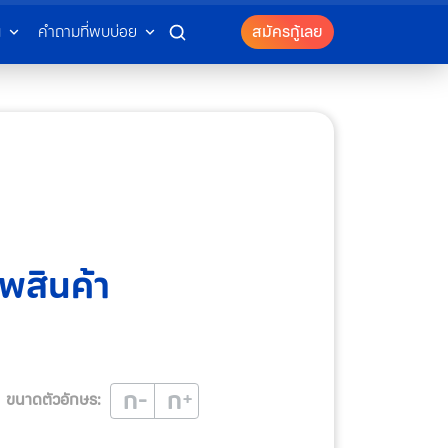
น
คำถามที่พบบ่อย
สมัครกู้เลย
พสินค้า
ก
ก
ขนาดตัวอักษร: