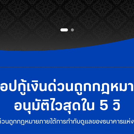
อปกู้เงินด่วนถูกกฎหม
อนุมัติไวสุดใน 5 วิ
งินด่วนถูกกฎหมายภายใต้การกำกับดูแลของธนาคารแห่