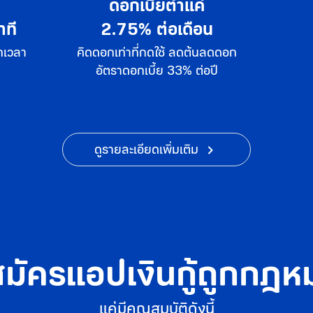
เลือกจ่ายได้ตามใจ
ได้เงินหมุนทันที
ดดอก
จ่ายขั้นต่ำแค่ดอกเบี้ย
หรือ จ่ายโปะ
ดูรายละเอียดเพิ่มเติม
มัครแอปเงินกู้ถูกกฎห
แค่มีคุณสมบัติดังนี้