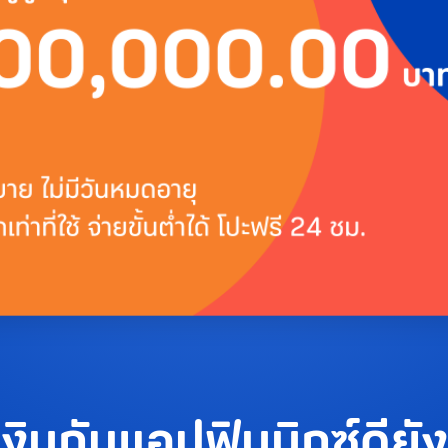
้เงินกับแอปฟินนิกซ์ดียั