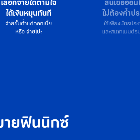
สินเชื่อออนไลน์
รับวงเงิ
ไม่ต้องค้ำประกัน
สูงสุดถึง 100,
ใช้เพียงบัตรประชาชน
หมุนเงินกันสบ
และสเตทเมนต์ธนาคาร
อุ่นใจได้ในทุกสถ
มายฟินนิกซ์