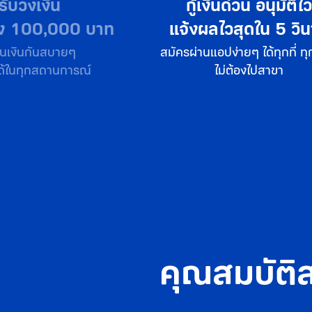
ินด่วน อนุมัติไว
ดอกเบี้ยต่ำแค่
ไวสุดใน 5 วินาที
2.75% ต่อเดือน
ปง่ายๆ ได้ทุกที่ ทุกเวลา
คิดดอกเท่าที่กดใช้ ลดต้นล
ไม่ต้องไปสาขา
อัตราดอกเบี้ย 33% ต่อปี
คุณสมบัติส