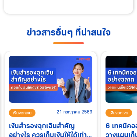
ข่าวสารอื่นๆ ที่น่าสนใจ
21 กรกฎาคม 2569
เงินงอกเงย
เงินงอกเงย
เงินสำรองฉุกเฉินสำคัญ
6 เทคนิคอ
อย่างไร ควรเก็บเงินให้ได้เท่า
วางแผนเก็บไ