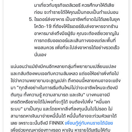
มาเกี่ยวกับธุรกิจเดลิเวอรี ควรศึกษาให้ดีเสีย
ก่อน จะทำรายได้ให้คุณเป็นกอบเป็นกำแน่นอน
ไรเดอร์ส่งอาหาร เป็นอาชีพที่ขาดไม่ได้เลยในยุค
โควิด-19 ที่ต้องให้ไรเดอร์รับส่งอาหารจากร้าน
อาหารมาส่งถึงมือผู้รับ คุณจะต้องเชี่ยวชาญใน
การกดรับออเดอร์และเส้นทางของแต่ละพื้นที่
พอสมควร เพื่อที่จะไปส่งอาหารได้อย่างรวดเร็ว
นั่นเอง
แน่นอนว่าแม้ยังมีคนอีกหลายกลุ่มที่พยายามเปลี่ยนแปลง
และกลับต้องพบเจอกับความล้มเหลว แต่ขอให้อย่าเพิ่งท้อไป
ใช่ว่าความพยายามจะสูญเปล่า ถึงตอนนี้หลายคนอาจจะแย้ง
มา “ทุกสิ่งอย่างในการเริ่มต้นใหม่ไม่ว่าจะอาชีพไหนจะต้องมี
ต้นทุน ทั้งความรู้ ความสามารถ และเงิน” บางคนอาจมี
เครดิตหรือรายได้ไม่พอที่จะกู้ได้ จนต้องไปพึ่ง “หนี้นอก
ระบบ” มาเป็นทุน และโดยหากสิ่งที่ลงทุนนั้นไปไม่รอด ไม่
สามารถหาเงินมาจ่ายหนี้นั้นได้ หนี้นั้นก็อาจจะท่วมหัวเอาได้
เลย เพราะฉะนั้นจึงมี FINNIX
เพื่อนกู้คู่กับคนรายได้น้อย
เพื่อช่วยคุณหาช่องทางรอด หาเงิน หารายได้เสริมให้กับ