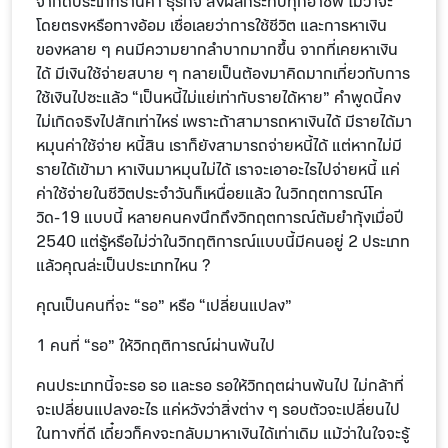
จำกัดประเภทร้านค้า ธุรกิจ ส่งผลกระทบทุกอาชีพ ไม่ว่าจะ
โดยตรงหรือทางอ้อม เชื่อเลยว่าการใช้ชีวิต และการหาเงิน
ของหลาย ๆ คนมีความยากลำบากมากขึ้น จากที่เคยหาเงิน
ได้ มีเงินใช้จ่ายสบาย ๆ กลายเป็นต้องมาคิดมากเกี่ยวกับการ
ใช้เงินไปซะแล้ว “เป็นหนี้ไม่แย่เท่ากับรายได้หาย” คำพูดนี้คง
ไม่เกิดจริงไปสักเท่าไหร่ เพราะถ้าสามารถหาเงินได้ มีรายได้มา
หมุนค่าใช้จ่าย หนี้สิน เราก็ยังสามารถจ่ายหนี้ได้ แต่หากไม่มี
รายได้เข้ามา หาเงินมาหมุนไม่ได้ เราจะเอาอะไรไปจ่ายหนี้ แค่
ค่าใช้จ่ายในชีวิตประจำวันก็เหนื่อยแล้ว ในวิกฤตการณ์โค
วิด-19 แบบนี้ หลายคนคงนึกถึงวิกฤตการณ์ต้มยำกุ้งเมื่อปี
2540 แต่รู้หรือไม่ว่าในวิกฤติการณ์แบบนี้มีคนอยู่ 2 ประเภท
แล้วคุณล่ะเป็นประเภทไหน ?
คุณเป็นคนที่จะ “รอ” หรือ “เปลี่ยนแปลง”
1 คนที่ “รอ” ให้วิกฤติการณ์ผ่านพ้นไป
คนประเภทนี้จะรอ รอ และรอ รอให้วิกฤตผ่านพ้นไป ไม่กล้าที่
จะเปลี่ยนแปลงอะไร แค่หวังว่าสิ่งต่าง ๆ รอบตัวจะเปลี่ยนไป
ในทางที่ดี เดี๋ยวก็คงจะกลับมาหาเงินได้เท่าเดิม แม้ว่าในใจจะรู้