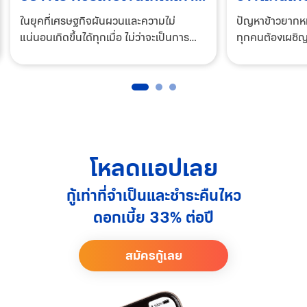
ไหร่ถึงพอ?
2569
ในยุคที่เศรษฐกิจผันผวนและความไม่
ปัญหาข้าวยากหม
แน่นอนเกิดขึ้นได้ทุกเมื่อ ไม่ว่าจะเป็นการ
ทุกคนต้องเผชิญ
ตกงานกะทันหัน ค่าครองชีพที่ปรับตัวสูงขึ้น
อดีตที่เคยจับจ่
หรือค่าใช้จ่ายฉุกเฉินที่ไม่มีใครคาดคิด การ
ต่อไป การออมก
บริหารเงินส่วนบุคคลให้รัดกุมจึงเป็นเรื่องที
เอาตัวรอดเพื่อ
บทความนี้จะพา
โหลดแอปเลย
กู้เท่าที่จำเป็นและชำระคืนไหว
ดอกเบี้ย 33% ต่อปี
สมัครกู้เลย