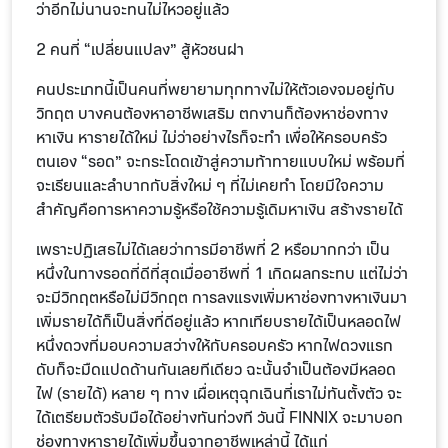
ว่าอีกไม่นานจะทนไม่ไหวอยู่แล้ว
2 คนที่ “เปลี่ยนแปลง” สู้หัวชนฝา
คนประเภทนี้เป็นคนที่พยายามทุกทางไม่ให้ตัวเองจมอยู่กับ
วิกฤต บางคนต้องหาอาชีพเสริม ตกงานก็ต้องหาช่องทาง
หาเงิน หารายได้ใหม่ ไม่ว่าอย่างไรก็จะทำ เพื่อให้ครอบครัว
ตนเอง “รอด” จะกระโดดเข้าสู่ความท้าทายแบบใหม่ พร้อมที่
จะเรียนและลำบากกับสิ่งใหม่ ๆ ที่ไม่เคยทำ โดยมีใจความ
สำคัญคือการหาความรู้หรือใช้ความรู้เดิมหาเงิน สร้างรายได้
เพราะปฏิเสธไม่ได้เลยว่าการมีอาชีพที่ 2 หรือมากกว่า เป็น
หนึ่งในทางรอดที่ดีที่สุดเมื่ออาชีพที่ 1 เกิดผลกระทบ แต่ไม่ว่า
จะมีวิกฤตหรือไม่มีวิกฤต การลงแรงเพิ่มหาช่องทางหาเงินมา
เพิ่มรายได้ก็เป็นสิ่งที่ดีอยู่แล้ว หากเทียบรายได้เป็นหลอดไฟ
หนึ่งดวงที่มอบความสว่างให้กับครอบครัว หากไฟดวงแรก
ดับก็จะมืดแปดด้านกันเลยทีเดียว ฉะนั้นจำเป็นต้องมีหลอด
ไฟ (รายได้) หลาย ๆ ทาง เผื่อเหตุฉุกเฉินที่เราไม่ทันตั้งตัว จะ
ได้เตรียมตัวรับมือได้อย่างทันท่วงที วันนี้ FINNIX จะมาบอก
ช่องทางหารายได้เพิ่มขึ้นจากอาชีพเหล่านี้ ได้แก่