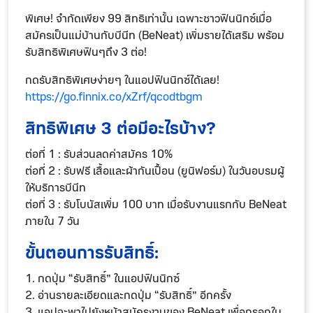
พิเศษ! จำกัดเพียง 99 สิทธิเท่านั้น เฉพาะชาวฟินนิกซ์เมื่อ
สมัครเป็นแม่บ้านกับบีนีท (BeNeat) เพิ่มรายได้เสริม พร้อม
รับสิทธิพิเศษฟินๆถึง 3 ต่อ!
กดรับสิทธิพิเศษง่ายๆ ในแอปฟินนิกซ์ได้เลย!
https://go.finnix.co/xZrf/qcodtbgm
สิทธิพิเศษ 3 ต่อมีอะไรบ้าง?
ต่อที่ 1 : รับส่วนลดค่าสมัคร 10%
ต่อที่ 2 : รับฟรี เสื้อและผ้ากันเปื้อน (ยูนิฟอร์ม) ในวันอบรมผู้
ให้บริการบีนีท
ต่อที่ 3 : รับโบนัสเพิ่ม 100 บาท เมื่อรับงานแรกกับ BeNeat
ภายใน 7 วัน
ขั้นตอนการรับสิทธิ์:
1. กดปุ่ม “รับสิทธิ์” ในแอปฟินนิกซ์
2. อ่านรายละเอียดและกดปุ่ม “รับสิทธิ์” อีกครั้ง
3. แอปจะพาไปยังหน้าสมัครงานของ BeNeat เพื่อกรอกใบ