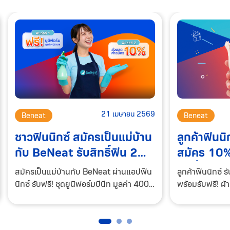
21 เมษายน 2569
Beneat
Beneat
ลูกค้าฟินนิ
ชาวฟินนิกซ์ สมัครเป็นแม่บ้าน
สมัคร 10% 
กับ BeNeat รับสิทธิ์ฟิน 2
กันเปื้อน 
ต่อ!
ลูกค้าฟินนิกซ์ 
สมัครเป็นแม่บ้านกับ BeNeat ผ่านแอปฟิน
บาท
พร้อมรับฟรี! ผ้
นิกซ์ รับฟรี! ชุดยูนิฟอร์มบีนีท มูลค่า 400
350 บาท เมื่อสม
บาท และ ส่วนลดค่าสมัคร 10% สิทธิพิเศษ
แอปฯ BeNeat กดรับสิทธิพิเศษง่ายๆ ใน
เฉพาะ 99 สิทธิ์แรกเท่านั้น! กดรับสิทธิ
แอปฟินนิกซ์ได้เ
พิเศษง่ายๆ ในแอปฟินนิกซ์ได้เลย! คลิก