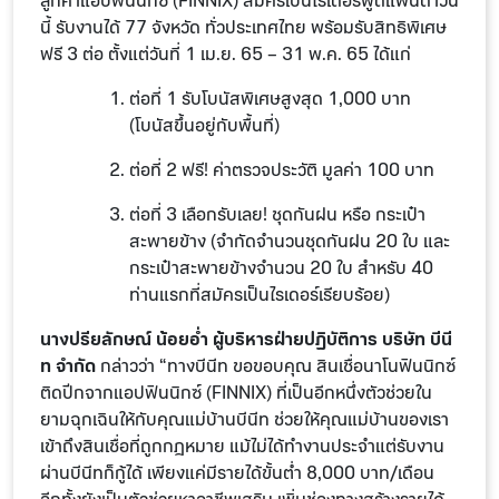
ลูกค้าแอปฟินนิกซ์ (FINNIX) สมัครเป็นไรเดอร์ฟู้ดแพนด้าวัน
นี้ รับงานได้ 77 จังหวัด ทั่วประเทศไทย พร้อมรับสิทธิพิเศษ
ฟรี 3 ต่อ ตั้งแต่วันที่ 1 เม.ย. 65 – 31 พ.ค. 65 ได้แก่
ต่อที่ 1 รับโบนัสพิเศษสูงสุด 1,000 บาท
(โบนัสขึ้นอยู่กับพื้นที่)
ต่อที่ 2 ฟรี! ค่าตรวจประวัติ มูลค่า 100 บาท
ต่อที่ 3 เลือกรับเลย! ชุดกันฝน หรือ กระเป๋า
สะพายข้าง (จำกัดจำนวนชุดกันฝน 20 ใบ และ
กระเป๋าสะพายข้างจำนวน 20 ใบ สำหรับ 40
ท่านแรกที่สมัครเป็นไรเดอร์เรียบร้อย)
นางปรียลักษณ์ น้อยอ่ำ ผู้บริหารฝ่ายปฏิบัติการ บริษัท บีนี
ท จำกัด
กล่าวว่า “ทางบีนีท ขอขอบคุณ สินเชื่อนาโนฟินนิกซ์
ติดปีกจากแอปฟินนิกซ์ (FINNIX) ที่เป็นอีกหนึ่งตัวช่วยใน
ยามฉุกเฉินให้กับคุณแม่บ้านบีนีท ช่วยให้คุณแม่บ้านของเรา
เข้าถึงสินเชื่อที่ถูกกฎหมาย แม้ไม่ได้ทำงานประจำแต่รับงาน
ผ่านบีนีทก็กู้ได้ เพียงแค่มีรายได้ขั้นต่ำ 8,000 บาท/เดือน