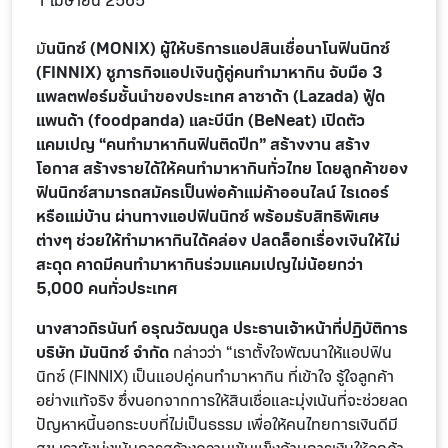
1 เมษายน 2565
มั
นนิกซ์ (MONIX) ผู้ให้บริการแอปสินเชื่อนาโนฟินนิกซ์
(FINNIX) ชูภารกิจแอปเงินกู้คู่คนทำมาหากิน จับมือ 3
แพลตฟอร์มชั้นนำของประเทศ ลาซาด้า (Lazada) ฟู้ด
แพนด้า (foodpanda) และบีนีท (BeNeat) เปิดตัว
แคมเปญ “คนทำมาหากินฟินติดปีก” สร้างงาน สร้าง
โอกาส สร้างรายได้ให้คนทำมาหากินทั่วไทย โดยลูกค้าของ
ฟินนิกซ์สามารถสมัครเป็นพ่อค้าแม่ค้าออนไลน์ ไรเดอร์
หรือแม่บ้าน ผ่านทางแอปฟินนิกซ์ พร้อมรับสิทธิพิเศษ
ต่างๆ ช่วยให้ทำมาหากินได้คล่อง ปลดล็อกเรื่องเงินให้ไม่
สะดุด คาดมีคนทำมาหากินร่วมแคมเปญไม่น้อยกว่า
5,000 คนทั่วประเทศ
นางสาวถิรนันท์ อรุณวัฒนกูล ประธานเจ้าหน้าที่ปฏิบัติการ
บริษัท มันนิกซ์ จำกัด
กล่าวว่า “เราตั้งใจพัฒนาให้แอปฟิน
นิกซ์ (FINNIX) เป็นแอปคู่คนทำมาหากิน ที่เข้าใจ รู้ใจลูกค้า
อย่างแท้จริง ซึ่งนอกจากการให้สินเชื่อและมุ่งเน้นที่จะช่วยลด
ปัญหาหนี้นอกระบบที่ไม่เป็นธรรม เพื่อให้คนไทยการเงินดีมี