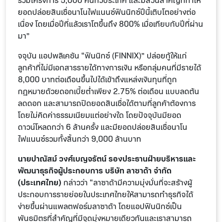
ร่วมโครงการ 5,000 คนทั่วประเทศ และมีส่วนสำคัญที่ทำให้
ยอดปล่อยสินเชื่อนาโนไฟแนนซ์ฟินนิกซ์ปีนี้เติบโตอย่างต่อ
เนื่อง โดยเมื่อปีที่แล้วเราโตขึ้นถึง 800% เมื่อเทียบกับปีที่ผ่าน
มา”
จจุบัน แอปพลิเคชัน “ฟินนิกซ์ (FINNIX)” ปล่อยกู้ให้แก่
ลูกค้าที่ไม่มีเอกสารรายได้ทางการเงิน หรือกลุ่มคนที่มีรายได้
8,000 บาทต่อเดือนขึ้นไปได้เข้าถึงแหล่งเงินทุนที่ถูก
กฎหมายด้วยดอกเบี้ยต่ำเพียง 2.75% ต่อเดือน แบบลดต้น
ลดดอก และสามารถปิดยอดสินเชื่อได้ตามที่ลูกค้าต้องการ
โดยไม่คิดค่าธรรมเนียมแต่อย่างใด โดยปัจจุบันมียอด
ดาวน์โหลดกว่า 6 ล้านครั้ง และมียอดปล่อยสินเชื่อนาโน
ไฟแนนซ์รวมทั้งสิ้นกว่า 9,000 ล้านบาท
นายปาณัสม์ วงศ์เบญจรัตน์ รองประธานฝ่ายบริหารและ
พัฒนาธุรกิจผู้ประกอบการ บริษัท ลาซาด้า จำกัด
(ประเทศไทย)
กล่าวว่า “ลาซาด้ามีความมุ่งมั่นที่จะสร้างผู้
ประกอบการรายย่อยในประเทศไทยให้สามารถทำธุรกิจได้
ง่ายขึ้นผ่านแพลตฟอร์มลาซาด้า โดยแอปฟินนิกซ์เป็น
พันธมิตรที่สำคัญที่มีจุดมุ่งหมายเดียวกันและเราสามารถ