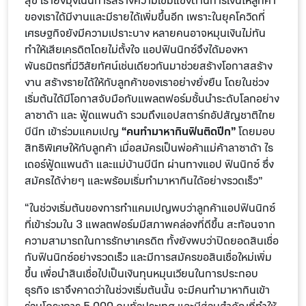
สุข เรายังมุ่งเน้นการสร้างความเข้มแข็งด้านการเงินให้ลูกค้า
ของเราได้มีงานและมีรายได้เพิ่มขึ้นอีก เพราะในยุคโควิดที่
เศรษฐกิจยังมีความเปราะบาง หลายคนอาจหมุนเงินไม่ทัน
ทำให้เสียเครดิตโดยไม่ตั้งใจ แอปฟินนิกซ์จึงได้มองหา
พันธมิตรที่มีวิสัยทัศน์เช่นเดียวกันมาช่วยสร้างโอกาสสร้าง
งาน สร้างรายได้ให้กับลูกค้าของเราอย่างยั่งยืน โดยในช่วง
เริ่มต้นได้มีโอกาสจับมือกับแพลตฟอร์มชั้นนำระดับโลกอย่าง
ลาซาด้า และ ฟู้ดแพนด้า รวมถึงแอปสตาร์ทอัปสัญชาติไทย
บีนีท เข้าร่วมแคมเปญ
“คนทำมาหากินฟินติดปีก”
โดยมอบ
สิทธิพิเศษให้กับลูกค้า เมื่อสมัครเป็นพ่อค้าแม่ค้าลาซาด้า ไร
เดอร์ฟู้ดแพนด้า และแม่บ้านบีนีท ผ่านทางแอป ฟินนิกซ์ ซึ่ง
สมัครได้ง่ายๆ และพร้อมเริ่มทำมาหากินได้อย่างรวดเร็ว”
“ในช่วงเริ่มต้นของการทำแคมเปญพบว่าลูกค้าแอปฟินนิกซ์
ที่เข้าร่วมใน 3 แพลตฟอร์มมีสภาพคล่องที่ดีขึ้น สะท้อนจาก
ความสามารถในการรักษาเครดิต ทั้งยังพบว่าปิดยอดสินเชื่อ
กับฟินนิกซ์อย่างรวดเร็ว และมีการสมัครขอสินเชื่อใหม่เพิ่ม
ขึ้น เพื่อนำสินเชื่อไปเป็นเงินทุนหมุนเวียนในการประกอบ
ธุรกิจ เราจึงคาดว่าในช่วงเริ่มต้นนั้น จะมีคนทำมาหากินเข้า