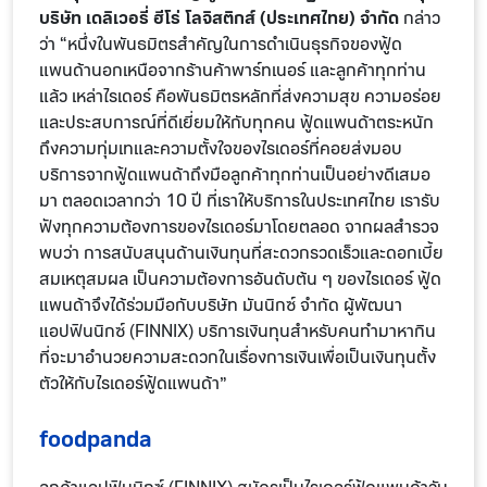
บริษัท เดลิเวอรี่ ฮีโร่ โลจิสติกส์ (ประเทศไทย) จำกัด
กล่าว
ว่า “หนึ่งในพันธมิตรสำคัญในการดำเนินธุรกิจของฟู้ด
แพนด้านอกเหนือจากร้านค้าพาร์ทเนอร์ และลูกค้าทุกท่าน
แล้ว เหล่าไรเดอร์ คือพันธมิตรหลักที่ส่งความสุข ความอร่อย
และประสบการณ์ที่ดีเยี่ยมให้กับทุกคน ฟู้ดแพนด้าตระหนัก
ถึงความทุ่มเทและความตั้งใจของไรเดอร์ที่คอยส่งมอบ
บริการจากฟู้ดแพนด้าถึงมือลูกค้าทุกท่านเป็นอย่างดีเสมอ
มา ตลอดเวลากว่า 10 ปี ที่เราให้บริการในประเทศไทย เรารับ
ฟังทุกความต้องการของไรเดอร์มาโดยตลอด จากผลสำรวจ
พบว่า การสนับสนุนด้านเงินทุนที่สะดวกรวดเร็วและดอกเบี้ย
สมเหตุสมผล เป็นความต้องการอันดับต้น ๆ ของไรเดอร์ ฟู้ด
แพนด้าจึงได้ร่วมมือกับบริษัท มันนิกซ์ จำกัด ผู้พัฒนา
แอปฟินนิกซ์ (FINNIX) บริการเงินทุนสำหรับคนทำมาหากิน
ที่จะมาอำนวยความสะดวกในเรื่องการเงินเพื่อเป็นเงินทุนตั้ง
ตัวให้กับไรเดอร์ฟู้ดแพนด้า”
foodpanda