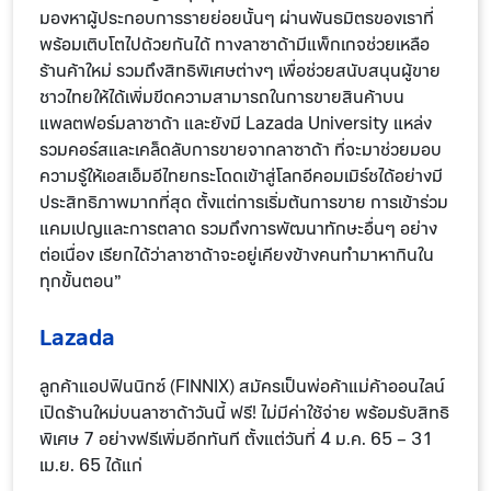
มองหาผู้ประกอบการรายย่อยนั้นๆ ผ่านพันธมิตรของเราที่
พร้อมเติบโตไปด้วยกันได้ ทางลาซาด้ามีแพ็กเกจช่วยเหลือ
ร้านค้าใหม่ รวมถึงสิทธิพิเศษต่างๆ เพื่อช่วยสนับสนุนผู้ขาย
ชาวไทยให้ได้เพิ่มขีดความสามารถในการขายสินค้าบน
แพลตฟอร์มลาซาด้า และยังมี Lazada University แหล่ง
รวมคอร์สและเคล็ดลับการขายจากลาซาด้า ที่จะมาช่วยมอบ
ความรู้ให้เอสเอ็มอีไทยกระโดดเข้าสู่โลกอีคอมเมิร์ชได้อย่างมี
ประสิทธิภาพมากที่สุด ตั้งแต่การเริ่มต้นการขาย การเข้าร่วม
แคมเปญและการตลาด รวมถึงการพัฒนาทักษะอื่นๆ อย่าง
ต่อเนื่อง เรียกได้ว่าลาซาด้าจะอยู่เคียงข้างคนทำมาหากินใน
ทุกขั้นตอน”
Lazada
ลูกค้าแอปฟินนิกซ์ (FINNIX) สมัครเป็นพ่อค้าแม่ค้าออนไลน์
เปิดร้านใหม่บนลาซาด้าวันนี้ ฟรี! ไม่มีค่าใช้จ่าย พร้อมรับสิทธิ
พิเศษ 7 อย่างฟรีเพิ่มอีกทันที ตั้งแต่วันที่ 4 ม.ค. 65 – 31
เม.ย. 65 ได้แก่