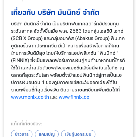
เกี่ยวกับ บริษัท มันนิกซ์ จำกัด
บริษัท มันนิกซ์ จำกัด เป็นบริษัทฟินเทคสตาร์ทอัปร่วมทุน
ระดับสากล จัดตั้งขึ้นเมื่อ พ.ศ. 2563 โดยกลุ่มเอสซีบี เอกซ์
(SCB X Group) และกลุ่มอบาคัส (Abakus Group) ฟินเทค
ยูนิคอร์นจากประเทศจีน มีเป้าหมายเพื่อสร้างโอกาสให้คน
ไทยการเงินดีมีสุข โดยให้บริการแอปพลิเคชัน “ฟินนิกซ์ ”
(FINNIX) ซึ่งเป็นแพลตฟอร์มการเงินคู่คนทำมาหากินที่ใครก็
ใช้ได้ และล้ำสมัยด้วยพลังของแมชชีนเลิร์นนิ่งกับเอไอที่ชาญ
ฉลาดที่สุดระดับโลก พร้อมตั้งเป้าแอปฟินนิกซ์สู่การเป็นแอ
ปการเงินอันดับ 1 ของภูมิภาคเอเชียตะวันออกเฉียงใต้ใน
ฐานะเพื่อนซี้ที่สุดเรื่องเงิน ติดตามรายละเอียดเพิ่มเติมได้ที่
www.monix.co.th
และ
www.finnix.co
แท็กที่เกี่ยวข้อง:
ข่าวสาร
แคมเปญ
เงินกู้นอกระบบ