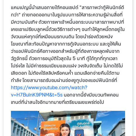
แคมเปญนี้นำเสนอภายใต้คอนเซปต์ “สารภาพว่ากู้ฟินนิกซ์ดี
กว่า” ถ่ายทอดออกมาในรูปแบบการให้สาระความรู้ผ่านสื่อที่
มีความบันเทิง ด้วยการพาเจ้าหนี้นอกระบบมาสารภาพบาปที่
เคยเอาเปรียบลูกหนี้ด้วยวิธีการต่างๆ จนทำให้ลูกหนี้ตกอยู่ใน
วังวนแห่งทุกข์ที่เหมือนนรกบนดิน โดยนำร่องด้วยหนัง
โฆษณาที่สะท้อนปัญหาจากการกู้เงินนอกระบบ และชูให้เห็น
ว่าแอปฟินนิกซ์คือทางออกสำหรับผู้ที่ต้องการหลุดพ้นจาก
วัฏจักรนี้ ด้วยการอนุมัติไวสุดใน 5 นาที กู้ได้ทุกที่ทุกเวลา
โปร่งใส ไม่มีค่าธรรมเนียมแอบแฝง วงเงินจัดเต็ม ไม่กดใช้ไม่
เสียดอก ไม่ต้องใช้สลิปหรือคนค้ำ แถมเลือกจ่ายคืนได้ตาม
กำลัง โดยสามารถรับชมผ่านช่องยูทูปของแอปฟินนิกซ์ที่
https://www.youtube.com/watch?
v=H7BulnK9PNM&t=5s
นอกจากนี้ยังมีขบวนทัพคอน
เทนต์ที่น่าสนใจอีกมากมายที่เตรียมเผยแพร่ต่อไป