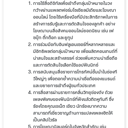
การใช้สื่อดิจิทัลเพื่อเข้าถึงกลุ่มเป้าหมายในวง
กว้างผ่านแพลตฟอร์มโซเชียลมีเดียและโฆษณา
ออนไลน์ โดยใช้เครื่องมือที่มีประสิทธิภาพในการ
สร้างการรับรู้และการตัดสินใจของลูกค้า อย่าง
โฆษณาบนสื่อสังคมออนไลน์ยอดนิยม เช่น เฟ
ซบุ๊ก ติ๊กต็อก และยูทูป
การร่วมมือกับอินฟลูเอนเซอร์ที่หลากหลายและ
มีอิทธิพลต่อกลุ่มเป้าหมาย เพื่อผลิตคอนเทนต์ที่
น่าสนใจและสร้างสรรค์ ช่วยเพิ่มความน่าเชื่อถือ
และการตัดสินใจเลือกใช้แอปฟินนิกซ์
การสนับสนุนสื่อรายการโทรทัศน์ชั้นนำในช่องที
วีใหญ่ๆ เพื่อตอกย้ำความน่าเชื่อถือของแบรนด์
และขยายการเข้าถึงผู้ชมทั่วประเทศ
การสื่อสารผ่านรายการคลื่นวิทยุช่องดัง ด้วย
เพลงพิเศษของฟินนิกซ์ที่ฟังแล้วติดหูทันที ซึ่ง
ร้องโดยคุณเจเน็ต เขียว นักร้องมากความ
สามารถที่เชี่ยวชาญด้านการแปลงเพลงฮิตให้
เป็นคลิปไวรัล
การโฆษณาบิลบอร์ดในจังหวัดสำคัญ เช่น