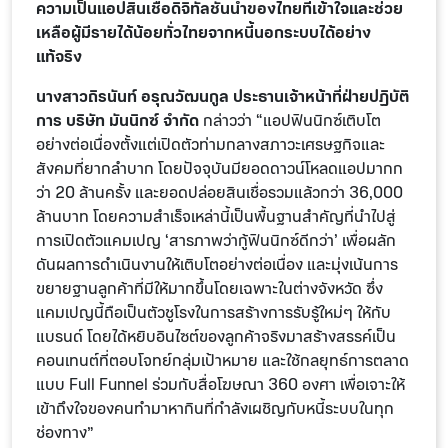
ความเป็นแอปสินเชื่อดิจิทัลชั้นนำของไทยที่เข้าใจและช่วย
เหลือผู้มีรายได้น้อยทั่วไทยจากหนี้นอกระบบได้อย่าง
แท้จริง
นางสาวถิรนันท์ อรุณวัฒนกูล ประธานเจ้าหน้าที่ฝ่ายปฏิบัติ
การ บริษัท มันนิกซ์ จำกัด
กล่าวว่า “แอปฟินนิกซ์เติบโต
อย่างต่อเนื่องตั้งแต่เปิดตัวท่ามกลางสภาวะเศรษฐกิจและ
สังคมที่ยากลำบาก โดยปัจจุบันมียอดดาวน์โหลดแอปมากก
ว่า 20 ล้านครั้ง และยอดปล่อยสินเชื่อรวมแล้วกว่า 36,000
ล้านบาท โดยความสำเร็จเหล่านี้เป็นพื้นฐานสำคัญที่นำไปสู่
การเปิดตัวแคมเปญ ‘สารภาพว่ากู้ฟินนิกซ์ดีกว่า’ เพื่อผลัก
ดันผลการดำเนินงานให้เติบโตอย่างต่อเนื่อง และมุ่งเน้นการ
ขยายฐานลูกค้าที่มีให้มากขึ้นโดยเฉพาะในต่างจังหวัด ซึ่ง
แคมเปญนี้ถือเป็นตัวชูโรงในการสร้างการรับรู้ใหม่ๆ ให้กับ
แบรนด์ โดยได้หยิบอินไซต์ของลูกค้าจริงมาสร้างสรรค์เป็น
คอนเทนต์ที่ตอบโจทย์กลุ่มเป้าหมาย และใช้กลยุทธ์การตลาด
แบบ Full Funnel ร่วมกับสื่อโฆษณา 360 องศา เพื่อเจาะให้
เข้าถึงใจของคนทำมาหากินที่กำลังเผชิญกับหนี้ระบบในทุก
ช่องทาง”