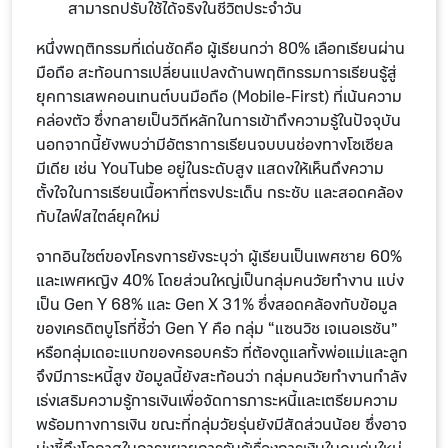
สามารถปรับใช้ได้จริงในชีวิตประจำวัน
หนึ่งพฤติกรรมที่เด่นชัดคือ ผู้เรียนกว่า 80% เลือกเรียนผ่าน
มือถือ สะท้อนการเปลี่ยนแปลงด้านพฤติกรรมการเรียนรู้สู่
ยุคการเสพคอนเทนต์บนมือถือ (Mobile-First) ที่เน้นความ
คล่องตัว ซึ่งกลายเป็นวิถีหลักในการเข้าถึงความรู้ในปัจจุบัน
นอกจากนี้ยังพบว่ามีอัตราการเรียนจบบนช่องทางโซเซียล
มีเดีย เช่น YouTube อยู่ในระดับสูง แสดงให้เห็นถึงความ
ตั้งใจในการเรียนเนื้อหาที่ตรงประเด็น กระชับ และสอดคล้อง
กับไลฟ์สไตล์ยุคใหม่
จากอินไซต์ของโครงการยังระบุว่า ผู้เรียนเป็นเพศชาย 60%
และเพศหญิง 40% โดยส่วนใหญ่เป็นกลุ่มคนวัยทำงาน แบ่ง
เป็น Gen Y 68% และ Gen X 31% ซึ่งสอดคล้องกับข้อมูล
ของเครดิตบูโรที่ชี้ว่า Gen Y คือ กลุ่ม “แซนวิช เจเนอเรชัน”
หรือกลุ่มเดอะแบกของครอบครัว ที่ต้องดูแลทั้งพ่อแม่และลูก
จึงมีภาระหนี้สูง ข้อมูลนี้ยังสะท้อนว่า กลุ่มคนวัยทำงานกำลัง
เร่งเสริมความรู้การเงินเพื่อจัดการภาระหนี้และเตรียมความ
พร้อมทางการเงิน ขณะที่กลุ่มวัยรุ่นยังมีสัดส่วนน้อย ซึ่งอาจ