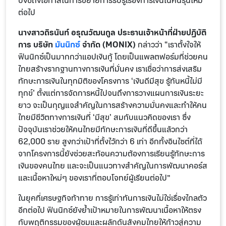
บ่งชี้ถึงโอกาสในการขยายการรับรู้เรื่องการเงินในคนรุ่นใหม่
ต่อไป
นางสาวถิรนันท์ อรุณวัฒนกูล ประธานเจ้าหน้าที่ฝ่ายปฏิบัติ
การ
บริษัท
มันนิกซ์
จำกัด (
MONIX)
กล่าวว่า “เราตั้งใจให้
ฟินนิกซ์เป็นมากกว่าแอปเงินกู้ โดยเป็นแพลตฟอร์มที่ช่วยคน
ไทยสร้างรากฐานทางการเงินที่มั่นคง เราเชื่อว่าการส่งเสริม
ทักษะการเงินในทุกมิติของโครงการ ‘เงินดีมีสุข รู้ทันหนี้ไม่มี
ทุกข์’ ตั้งแต่การจัดการหนี้ไปจนถึงการวางแผนการเงินระยะ
ยาว จะเป็นกุญแจสำคัญในการสร้างความมั่นคงและทำให้คน
ไทยมีชีวิตทางการเงินที่ ‘มีสุข’ สมกับแนวคิดของเรา ซึ่ง
ปัจจุบันเราช่วยให้คนไทยมีทักษะการเงินที่ดีขึ้นแล้วกว่า
62,000 ราย สูงกว่าเป้าที่ตั้งไว้กว่า 6 เท่า อีกทั้งอินไซต์ที่ได้
จากโครงการนี้ยังช่วยสะท้อนความต้องการเรียนรู้ทักษะการ
เงินของคนไทย และจะเป็นแนวทางสำคัญในการพัฒนาคอร์ส
และเนื้อหาใหม่ๆ ของเราที่ตอบโจทย์ผู้เรียนต่อไป”
ในยุคที่เศรษฐกิจท้าทาย การรู้เท่าทันการเงินไม่ใช่เรื่องไกลตัว
อีกต่อไป ฟินนิกซ์ยังย้ำเป้าหมายในการพัฒนาเนื้อหาให้ตรง
กับพฤติกรรมของผู้ชมและผลักดันสังคมไทยให้ก้าวสู่ความ